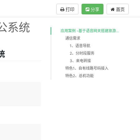
打印
分享
首页
公系统
应用案例 -基于语音网关搭建旅游公司电话办公系统
通信需求
1、语音导航
统
2、分时段服务
3、来电转接
特色1、自有线路号码接入
特色2、总机功能