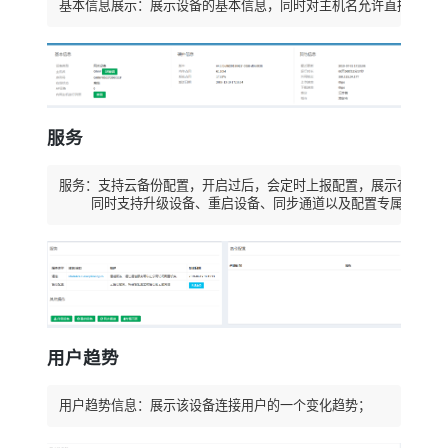
基本信息展示：展示设备的基本信息，同时对主机名允许直接修改
服务
服务：支持云备份配置，开启过后，会定时上报配置，展示在右边备
    同时支持升级设备、重启设备、同步通道以及配置专属页面
用户趋势
用户趋势信息：展示该设备连接用户的一个变化趋势；